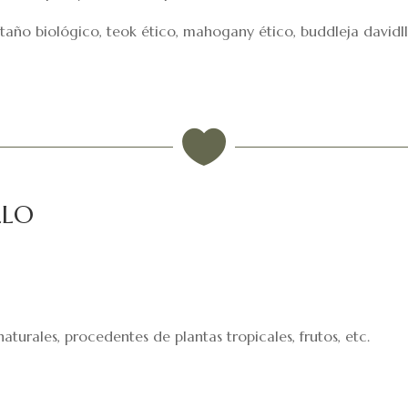
año biológico, teok ético, mahogany ético, buddleja davidll,

llo
turales, procedentes de plantas tropicales, frutos, etc.