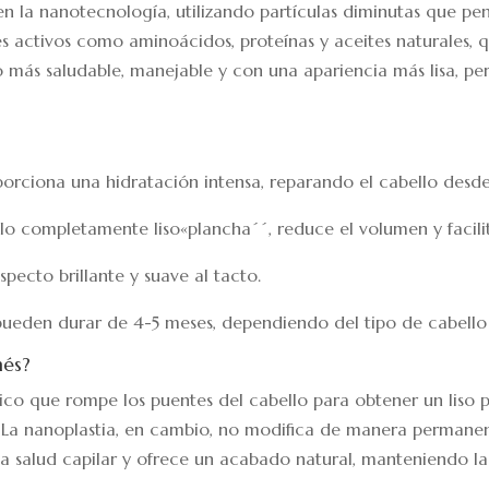
en la nanotecnología, utilizando partículas diminutas que pe
tes activos como aminoácidos, proteínas y aceites naturales, q
lo más saludable, manejable y con una apariencia más lisa, 
porciona una hidratación intensa, reparando el cabello desde e
ello completamente liso«plancha´´, reduce el volumen y facili
specto brillante y suave al tacto.
 pueden durar de 4-5 meses, dependiendo del tipo de cabello 
nés?
mico que rompe los puentes del cabello para obtener un liso
. La nanoplastia, en cambio, no modifica de manera permanent
la salud capilar y ofrece un acabado natural, manteniendo la 