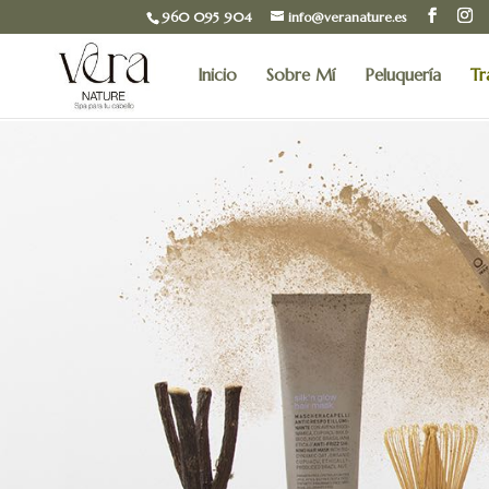
960 095 904
info@veranature.es
Inicio
Sobre Mí
Peluquería
Tr